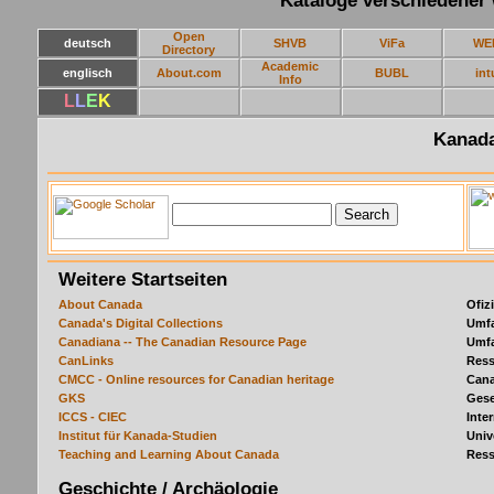
Kataloge verschiedener
Open
deutsch
SHVB
ViFa
WE
Directory
Academic
englisch
About.com
BUBL
int
Info
L
L
E
K