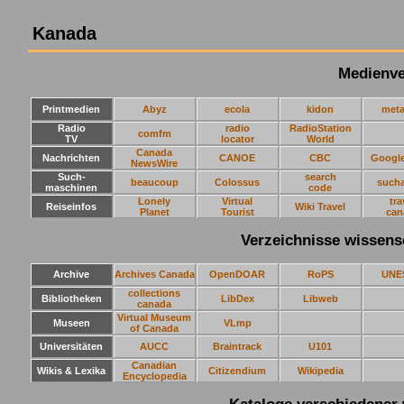
Kanada
Medienve
Printmedien
Abyz
ecola
kidon
meta
Radio
radio
RadioStation
comfm
TV
locator
World
Canada
Nachrichten
CANOE
CBC
Googl
NewsWire
Such-
search
beaucoup
Colossus
sucha
maschinen
code
Lonely
Virtual
tra
Reiseinfos
Wiki Travel
Planet
Tourist
can
Verzeichnisse wissens
Archive
Archives Canada
OpenDOAR
RoPS
UNE
collections
Bibliotheken
LibDex
Libweb
canada
Virtual Museum
Museen
VLmp
of Canada
Universitäten
AUCC
Braintrack
U101
Canadian
Wikis & Lexika
Citizendium
Wikipedia
Encyclopedia