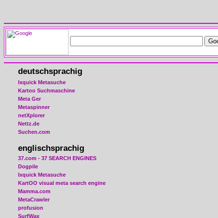
deutschsprachig
Ixquick Metasuche
Kartoo Suchmaschine
Meta Ger
Metaspinner
netXplorer
Nettz.de
Suchen.com
englischsprachig
37.com - 37 SEARCH ENGINES
Dogpile
Ixquick Metasuche
KartOO visual meta search engine
Mamma.com
MetaCrawler
profusion
SurfWax