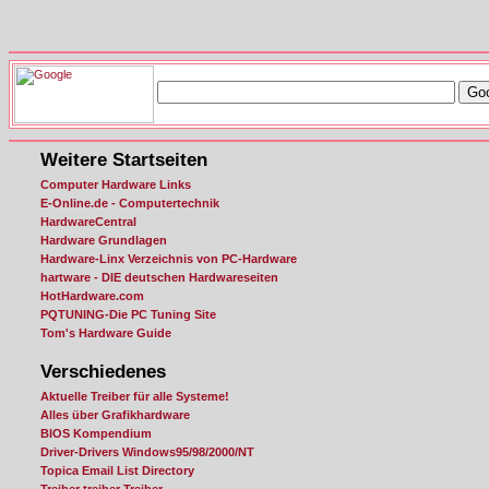
Weitere Startseiten
Computer Hardware Links
E-Online.de - Computertechnik
HardwareCentral
Hardware Grundlagen
Hardware-Linx Verzeichnis von PC-Hardware
hartware - DIE deutschen Hardwareseiten
HotHardware.com
PQTUNING-Die PC Tuning Site
Tom's Hardware Guide
Verschiedenes
Aktuelle Treiber für alle Systeme!
Alles über Grafikhardware
BIOS Kompendium
Driver-Drivers Windows95/98/2000/NT
Topica Email List Directory
Treiber treiber Treiber