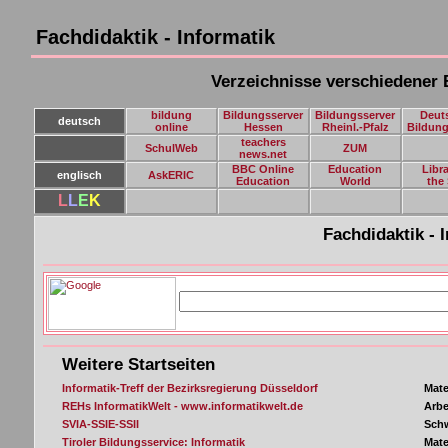
Fachdidaktik - Informatik
Verzeichnisse verschiedener 
bildung
Bildungsserver
Bildungsserver
Deut
deutsch
online
Hessen
Rheinl.-Pfalz
Bildung
teachers
SchulWeb
ZUM
news.net
BBC Online
Education
Libra
englisch
AskERIC
Education
World
the
L
L
E
K