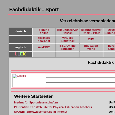
Fachdidaktik - Sport
Verzeichnisse verschieden
bildung
Bildungsserver
Bildungsserver
Deut
deutsch
online
Hessen
Rheinl.-Pfalz
Bildung
teachers
Virtuelle
ZUM
news.net
Bibliothek
BBC Online
Education
Euro
englisch
AskERIC
Education
World
Scho
L
L
E
K