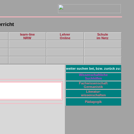
rricht
learn-line
Lehrer
Schule
NRW
Online
im Netz
weiter suchen bei, bzw. zurück zu:
Wissenschaftliche
Suchhilfen
Fachwissenschaft
Germanistik
Literatur-
wissenschaften
Pädagogik