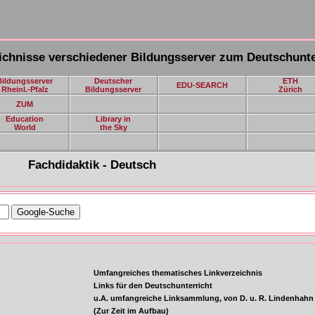
ichnisse verschiedener Bildungsserver zum Deutschunte
Bildungsserver
Deutscher
ETH
EDU-SEARCH
Rheinl.-Pfalz
Bildungsserver
Zürich
ZUM
Education
Library in
World
the Sky