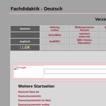
Fachdidaktik - Deutsch
Verze
bildung
Bildungsserver
deutsch
online
Hessen
teachers
SchulWeb
news.net
BBC Online
englisch
AskERIC
Education
L
L
E
K