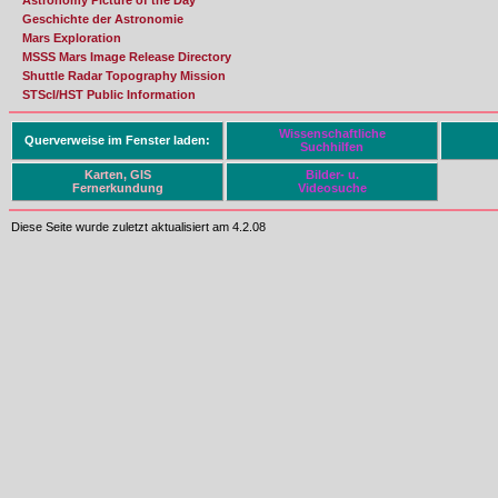
Astronomy Picture of the Day
Geschichte der Astronomie
Mars Exploration
MSSS Mars Image Release Directory
Shuttle Radar Topography Mission
STScI/HST Public Information
Wissenschaftliche
Querverweise im Fenster laden:
Suchhilfen
Karten, GIS
Bilder- u.
Fernerkundung
Videosuche
Diese Seite wurde zuletzt aktualisiert am 4.2.08