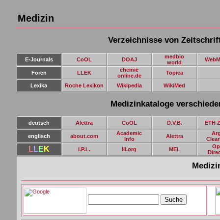
Medizin
Verzeichnisse von Zeitschrif
medbio
E-Journals
CoOL
DOAJ
WebM
world
chemie
Foren
LLEK
Topica
online.de
Lexika
Roche Lexikon
Wikipedia
WikiMed
Medizinkataloge verschiede
deutsch
Alettra
CoOL
D.V.B.
ETH Z
Academic
Ar
englisch
about.com
Alettra
Info
Clear
Op
L
L
E
K
I.P.L.
lii.org
MEL
Dire