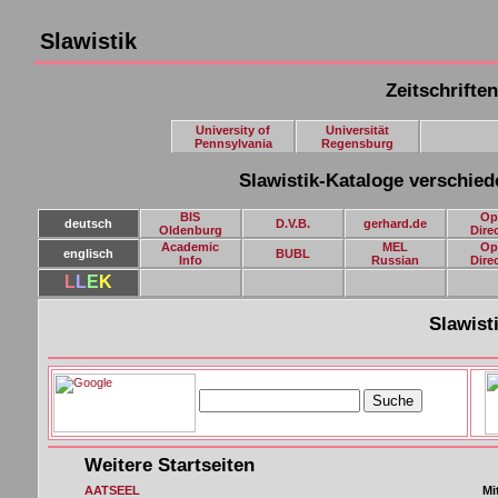
Slawistik
Zeitschrifte
University of
Universität
Pennsylvania
Regensburg
Slawistik-Kataloge verschie
BIS
Op
deutsch
D.V.B.
gerhard.de
Oldenburg
Dire
Academic
MEL
Op
englisch
BUBL
Info
Russian
Dire
L
L
E
K